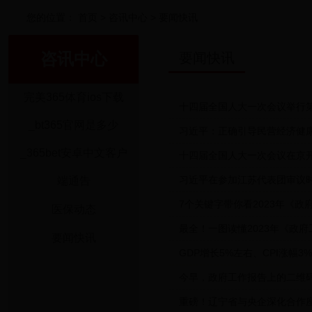
您的位置：
首页
>
咨讯中心
>
要闻快讯
咨讯中心
要闻快讯
完美365体育ios下载
十四届全国人大一次会议举行
_bt365官网是多少
习近平：正确引导民营经济健
_365bet安卓中文客户
十四届全国人大一次会议在京开
习近平在参加江苏代表团审议
端通告
7个关键字带你看2023年《政
医保动态
最全！一图读懂2023年《政
要闻快讯
GDP增长5%左右、CPI涨幅
今早，政府工作报告上的二维
重磅！辽宁省与央企深化合作