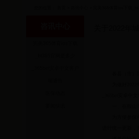
您的位置：
首页
>
咨讯中心
>
完美365体育ios下载_
咨讯中心
关于2022年
完美365体育ios下载
_bt365官网是多少
_365bet安卓中文客户
各县（市）
端通告
为做好202
医保动态
_365bet安卓
要闻快讯
一、在鞍山
为方便参保
进行统一更新，并
请单位经办